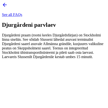
See all FAQs
Djurgårdeni parvlaev
Djurgårdeni praam (rootsi keeles Djurgårdsfärjan) on Stockholmi
linna siseliin. See sõidab Slusseni lähedal asuvast terminalist
Djurgårdeni saarel asuvale Allmänna grändile, kusjuures valikuline
peatus on Skeppsholmeni saarel. Teenus on integreeritud
Stockholmi ühistranspordisüsteemi ja pileti saab osta laevast.
Laevareis Slussenilt Djurgårdenile kestab umbes 15 minutit.