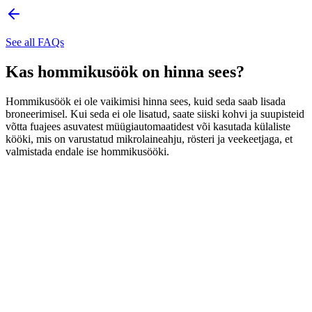
See all FAQs
Kas hommikusöök on hinna sees?
Hommikusöök ei ole vaikimisi hinna sees, kuid seda saab lisada
broneerimisel. Kui seda ei ole lisatud, saate siiski kohvi ja suupisteid
võtta fuajees asuvatest müügiautomaatidest või kasutada külaliste
kööki, mis on varustatud mikrolaineahju, rösteri ja veekeetjaga, et
valmistada endale ise hommikusööki.