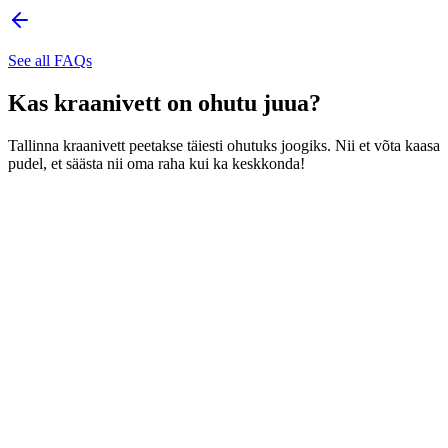
See all FAQs
Kas kraanivett on ohutu juua?
Tallinna kraanivett peetakse täiesti ohutuks joogiks. Nii et võta kaasa
pudel, et säästa nii oma raha kui ka keskkonda!