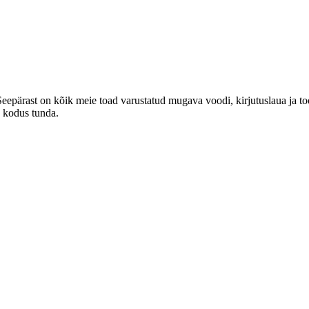
Seepärast on kõik meie toad varustatud mugava voodi, kirjutuslaua ja t
u kodus tunda.