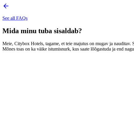
See all FAQs
Mida minu tuba sisaldab?
Meie, Citybox Hotels, tagame, et teie majutus on mugav ja nauditav. 
Mõnes toas on ka väike istumisnurk, kus saate lõõgastuda ja end nag