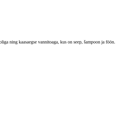
ooliga ning kaasaegse vannitoaga, kus on seep, šampoon ja föön.