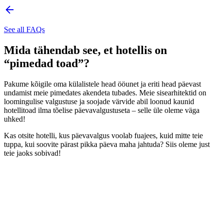
See all FAQs
Mida tähendab see, et hotellis on
“pimedad toad”?
Pakume kõigile oma külalistele head ööunet ja eriti head päevast
undamist meie pimedates akendeta tubades. Meie sisearhitektid on
loomingulise valgustuse ja soojade värvide abil loonud kaunid
hotellitoad ilma tõelise päevavalgustuseta – selle üle oleme väga
uhked!
Kas otsite hotelli, kus päevavalgus voolab fuajees, kuid mitte teie
tuppa, kui soovite pärast pikka päeva maha jahtuda? Siis oleme just
teie jaoks sobivad!