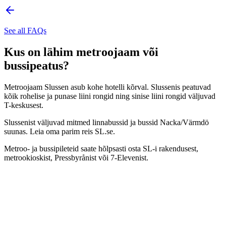
See all FAQs
Kus on lähim metroojaam või
bussipeatus?
Metroojaam Slussen asub kohe hotelli kõrval. Slussenis peatuvad
kõik rohelise ja punase liini rongid ning sinise liini rongid väljuvad
T-keskusest.
Slussenist väljuvad mitmed linnabussid ja bussid Nacka/Värmdö
suunas. Leia oma parim reis SL.se.
Metroo- ja bussipileteid saate hõlpsasti osta SL-i rakendusest,
metrookioskist, Pressbyrånist või 7-Elevenist.