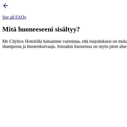
See all FAQs
Mitä huoneeseeni sisältyy?
Me Citybox Hotelsilla haluamme varmistaa, että majoituksesi on muka
shampoota ja hiustenkuivaaja. Joissakin huoneissa on myös pieni alue ol