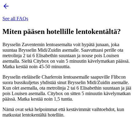
See all FAQs
Miten pääsen hotellille lentokentältä?
Brysselin Zaventemin lentoasemalta voit hypätä junaan, joka
suuntaa Brysselin Midi/Zuidin asemalle. Saavuttuasi perille ota
metrolinja 2 tai 6 Elisabethin suuntaan ja nouse pois Louisen
asemalla. Sieltä Citybox on vain 5 minuutin kävelymatkan päässä.
Matka kestää noin 45-50 minuuttia.
Brysselin eteläiselle Charleroin lentoasemalle saapuville Flibcon
suora bussikuljetus yhdistää sinut Brysselin Midi/Zuidin asemalle.
Kun olet asemalla, ota metrolinja 2 tai 6 Elisabethin suuntaan ja jää
pois Louisen asemalla. Citybox on sitten 5 minuutin kävelymatkan
päässä. Matka kestää noin 1,5 tuntia.
Nämä ovat sekä helpoimmat että kestävimmät vaihtoehdot, kun
matkustat lentokentältä hotelliin.