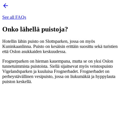
See all FAQs
Onko lähellä puistoja?
Hotellin lähin puisto on Slottsparken, jossa on myös
Kuninkaanlinna. Puisto on kesäisin erittäin suosittu sekä turistien
että Oslon asukkaiden keskuudessa.
Frognerparken on hieman kauempana, mutta se on yksi Oslon
tunnetuimmista puistoista. Siellä sijaitsevat myös veistospuisto
Vigelandsparken ja kuuluisa Frognerbadet. Frognerbadet on
perheystävällinen vesipuisto, jossa on liukumäkiä ja hyppylauta
puiston keskellä.