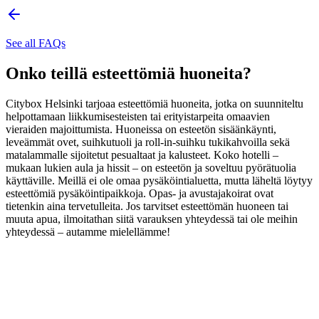
See all FAQs
Onko teillä esteettömiä huoneita?
Citybox Helsinki tarjoaa esteettömiä huoneita, jotka on suunniteltu
helpottamaan liikkumisesteisten tai erityistarpeita omaavien
vieraiden majoittumista. Huoneissa on esteetön sisäänkäynti,
leveämmät ovet, suihkutuoli ja roll-in-suihku tukikahvoilla sekä
matalammalle sijoitetut pesualtaat ja kalusteet. Koko hotelli –
mukaan lukien aula ja hissit – on esteetön ja soveltuu pyörätuolia
käyttäville. Meillä ei ole omaa pysäköintialuetta, mutta läheltä löytyy
esteettömiä pysäköintipaikkoja. Opas- ja avustajakoirat ovat
tietenkin aina tervetulleita. Jos tarvitset esteettömän huoneen tai
muuta apua, ilmoitathan siitä varauksen yhteydessä tai ole meihin
yhteydessä – autamme mielellämme!