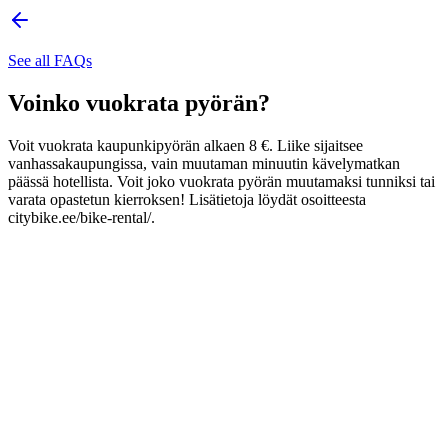
See all FAQs
Voinko vuokrata pyörän?
Voit vuokrata kaupunkipyörän alkaen 8 €. Liike sijaitsee
vanhassakaupungissa, vain muutaman minuutin kävelymatkan
päässä hotellista. Voit joko vuokrata pyörän muutamaksi tunniksi tai
varata opastetun kierroksen! Lisätietoja löydät osoitteesta
citybike.ee/bike-rental/.