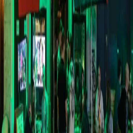
De Groene Man Bar
De beste cocktails in Brussel! Tenminste volgens ons. Op een
steenworp afstand van de Grote Markt vind je deze bruisende bar.
Ze zijn gespecialiseerd in cocktails en hebben meer dan 40
verschillende soorten. Als je geluk hebt, krijg je ze in een uniek glas
of kopje!
Dit is de perfecte plek om naartoe te gaan met je vrienden of een
geliefde. Of je nu van zuur, zoet of bitter houdt, bij The Green Man
Bar zit je goed.
Get directions
HQ Bergen,
Noorwegen
Citybox AS
Org. nr. 989 551 752